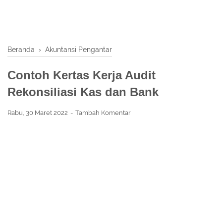
Beranda
›
Akuntansi Pengantar
Contoh Kertas Kerja Audit
Rekonsiliasi Kas dan Bank
Rabu, 30 Maret 2022
Tambah Komentar