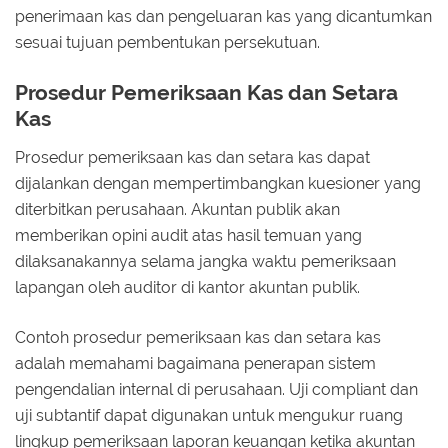
penerimaan kas dan pengeluaran kas yang dicantumkan
sesuai tujuan pembentukan persekutuan.
Prosedur Pemeriksaan Kas dan Setara
Kas
Prosedur pemeriksaan kas dan setara kas dapat
dijalankan dengan mempertimbangkan kuesioner yang
diterbitkan perusahaan. Akuntan publik akan
memberikan opini audit atas hasil temuan yang
dilaksanakannya selama jangka waktu pemeriksaan
lapangan oleh auditor di kantor akuntan publik.
Contoh prosedur pemeriksaan kas dan setara kas
adalah memahami bagaimana penerapan sistem
pengendalian internal di perusahaan. Uji compliant dan
uji subtantif dapat digunakan untuk mengukur ruang
lingkup pemeriksaan laporan keuangan ketika akuntan