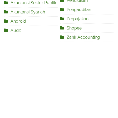
Pendidikan
Akuntansi Sektor Publik
Pengauditan
Akuntansi Syariah
Perpajakan
Android
Shopee
Audit
Zahir Accounting