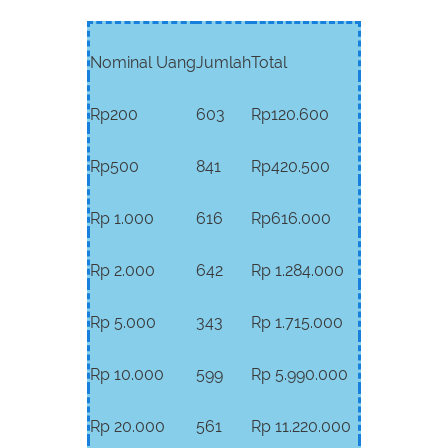
Nominal Uang
Jumlah
Total
Rp200
603
Rp120.600
Rp500
841
Rp420.500
Rp 1.000
616
Rp616.000
Rp 2.000
642
Rp 1.284.000
Rp 5.000
343
Rp 1.715.000
Rp 10.000
599
Rp 5.990.000
Rp 20.000
561
Rp 11.220.000