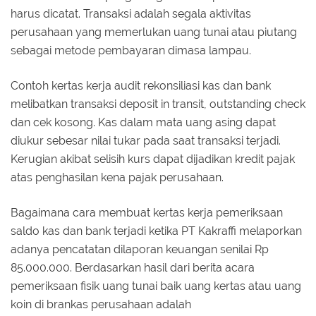
harus dicatat. Transaksi adalah segala aktivitas
perusahaan yang memerlukan uang tunai atau piutang
sebagai metode pembayaran dimasa lampau.
Contoh kertas kerja audit rekonsiliasi kas dan bank
melibatkan transaksi deposit in transit, outstanding check
dan cek kosong. Kas dalam mata uang asing dapat
diukur sebesar nilai tukar pada saat transaksi terjadi.
Kerugian akibat selisih kurs dapat dijadikan kredit pajak
atas penghasilan kena pajak perusahaan.
Bagaimana cara membuat kertas kerja pemeriksaan
saldo kas dan bank terjadi ketika PT Kakraffi melaporkan
adanya pencatatan dilaporan keuangan senilai Rp
85.000.000. Berdasarkan hasil dari berita acara
pemeriksaan fisik uang tunai baik uang kertas atau uang
koin di brankas perusahaan adalah