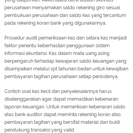
perusahaan menyamakan saldo rekening giro sesuai
pembukuan perusahaan dan saldo kas yang tercantum
pada rekening koran bank yang digunakannya.
Prosedur audit pemeriksaan kas dan setara kas menjadi
faktor penentu keberhasilan penggunaan sistem
informasi akuntansi. Kas dalam mata uang asing
berpengaruh terhadap kewajaran saldo keuangan yang
disampaikan melalui spt tahunan badan untuk kewajiban
pembayaran tagihan perusahaan setiap periodenya.
Contoh soal kas kecil dan penyelesaiannya harus
diselenggarakan agar dapat memastikan kebenaran
laporan keuangan. Untuk memeriksan kebenaran saldo
atas bank auditor dapat meminta rekening koran atas
pembayaran tagihan yang bersifat material dan bukti
pendukung transaksi yang valid.