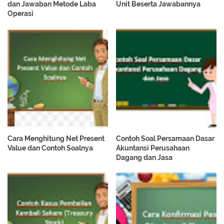
dan Jawaban Metode Laba
Unit Beserta Jawabannya
Operasi
Cara Menghitung Net Present
Contoh Soal Persamaan Dasar
Value dan Contoh Soalnya
Akuntansi Perusahaan
Dagang dan Jasa