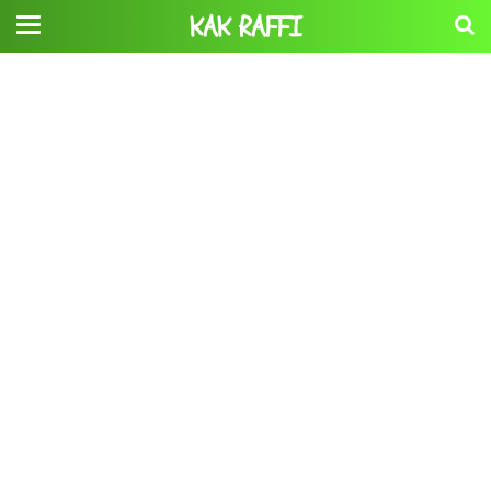
KAK RAFFI