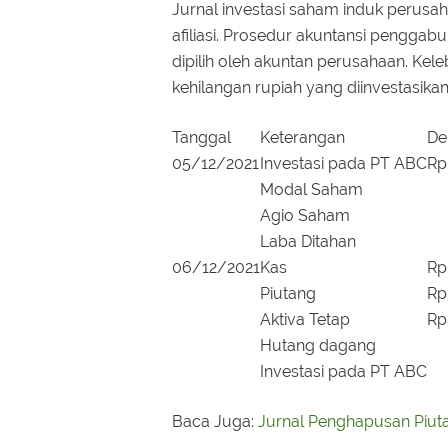
Jurnal investasi saham induk peru
afiliasi. Prosedur akuntansi pengga
dipilih oleh akuntan perusahaan. Kele
kehilangan rupiah yang diinvestasikan
Tanggal
Keterangan
De
05/12/2021
Investasi pada PT ABC
Rp
Modal Saham
Agio Saham
Laba Ditahan
06/12/2021
Kas
Rp
Piutang
Rp
Aktiva Tetap
Rp
Hutang dagang
Investasi pada PT ABC
Baca Juga:
Jurnal Penghapusan Piut