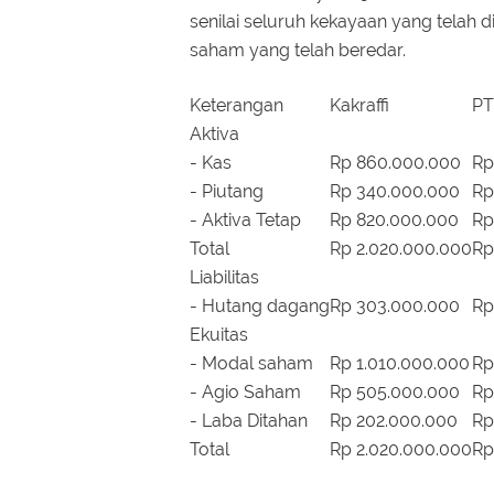
senilai seluruh kekayaan yang telah
saham yang telah beredar.
Keterangan
Kakraffi
PT
Aktiva
- Kas
Rp 860.000.000
Rp
- Piutang
Rp 340.000.000
Rp
- Aktiva Tetap
Rp 820.000.000
Rp
Total
Rp 2.020.000.000
Rp
Liabilitas
- Hutang dagang
Rp 303.000.000
Rp
Ekuitas
- Modal saham
Rp 1.010.000.000
Rp
- Agio Saham
Rp 505.000.000
Rp
- Laba Ditahan
Rp 202.000.000
Rp
Total
Rp 2.020.000.000
Rp