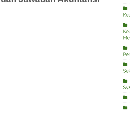
n
Ke
Ke
Me
Pe
Sek
Sya