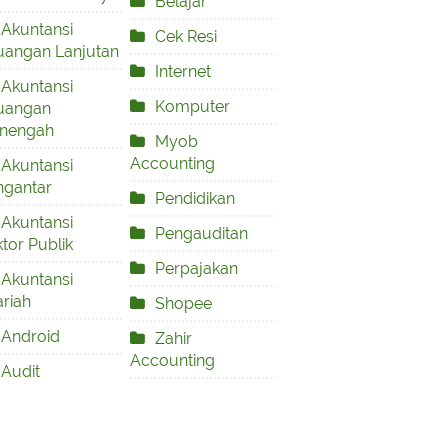
Belajar
Akuntansi
Cek Resi
uangan Lanjutan
Internet
Akuntansi
Komputer
uangan
nengah
Myob
Accounting
Akuntansi
ngantar
Pendidikan
Akuntansi
Pengauditan
tor Publik
Perpajakan
Akuntansi
riah
Shopee
Android
Zahir
Accounting
Audit