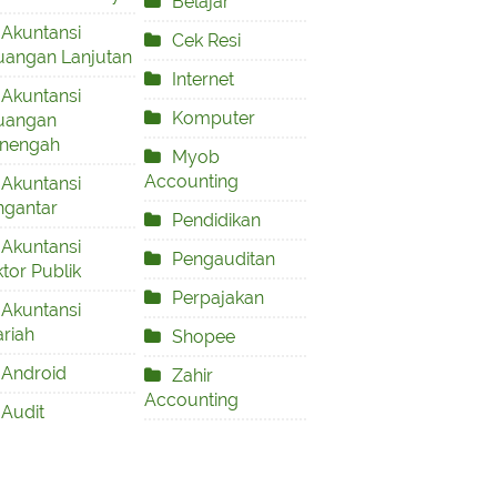
Belajar
Akuntansi
Cek Resi
uangan Lanjutan
Internet
Akuntansi
Komputer
uangan
nengah
Myob
Accounting
Akuntansi
ngantar
Pendidikan
Akuntansi
Pengauditan
tor Publik
Perpajakan
Akuntansi
riah
Shopee
Android
Zahir
Accounting
Audit