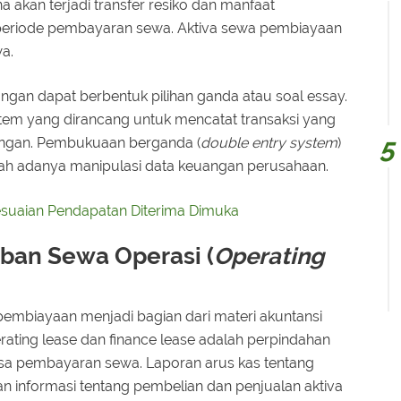
akan terjadi transfer resiko dan manfaat
 periode pembayaran sewa. Aktiva sewa pembiayaan
wa.
gan dapat berbentuk pilihan ganda atau soal essay.
stem yang dirancang untuk mencatat transaksi yang
euangan. Pembukuaan berganda (
double entry system
)
h adanya manipulasi data keuangan perusahaan.
esuaian Pendapatan Diterima Dimuka
ban Sewa Operasi (
Operating
embiayaan menjadi bagian dari materi akuntansi
ting lease dan finance lease adalah perpindahan
asa pembayaran sewa. Laporan arus kas tentang
kan informasi tentang pembelian dan penjualan aktiva