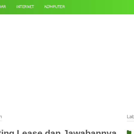
JAR
INTERNET
KOMPUTER
h
Lab
ting Lease dan Jawabannya