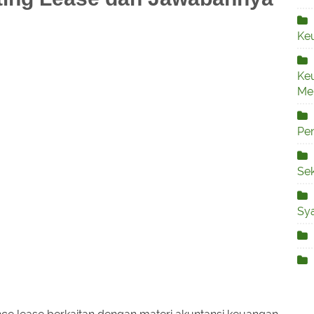
Ke
Ke
Me
Pe
Sek
Sya