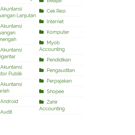
Belajar
Akuntansi
Cek Resi
uangan Lanjutan
Internet
Akuntansi
Komputer
uangan
nengah
Myob
Accounting
Akuntansi
ngantar
Pendidikan
Akuntansi
Pengauditan
tor Publik
Perpajakan
Akuntansi
riah
Shopee
Android
Zahir
Accounting
Audit