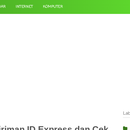
JAR
INTERNET
KOMPUTER
Lab
riman ID Express dan Cek