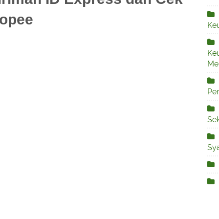
hopee
Ke
Ke
Me
Pe
Sek
Sya