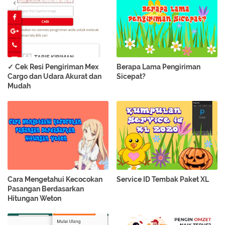
✓ Cek Resi Pengiriman Mex
Berapa Lama Pengiriman
Cargo dan Udara Akurat dan
Sicepat?
Mudah
Cara Mengetahui Kecocokan
Service ID Tembak Paket XL
Pasangan Berdasarkan
Hitungan Weton