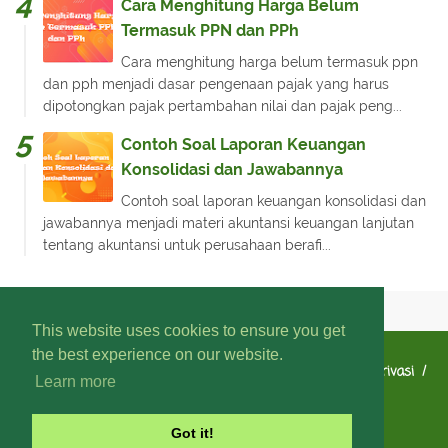
Cara Menghitung Harga Belum
Termasuk PPN dan PPh
Cara menghitung harga belum termasuk ppn
dan pph menjadi dasar pengenaan pajak yang harus
dipotongkan pajak pertambahan nilai dan pajak peng...
Contoh Soal Laporan Keuangan
Konsolidasi dan Jawabannya
Contoh soal laporan keuangan konsolidasi dan
jawabannya menjadi materi akuntansi keuangan lanjutan
tentang akuntansi untuk perusahaan berafi...
This website uses cookies to ensure you get
the best experience on our website.
FaQ
Daftar Isi
Kebijakan Layanan
Kebijakan Privasi
Learn more
Kontak Kami
Tentang Kami
Got it!