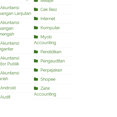
Belajar
Akuntansi
Cek Resi
uangan Lanjutan
Internet
Akuntansi
Komputer
uangan
nengah
Myob
Accounting
Akuntansi
ngantar
Pendidikan
Akuntansi
Pengauditan
tor Publik
Perpajakan
Akuntansi
riah
Shopee
Android
Zahir
Accounting
Audit