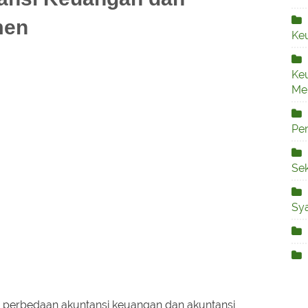
men
Ke
Ke
Me
Pe
Sek
Sya
perbedaan akuntansi keuangan dan akuntansi