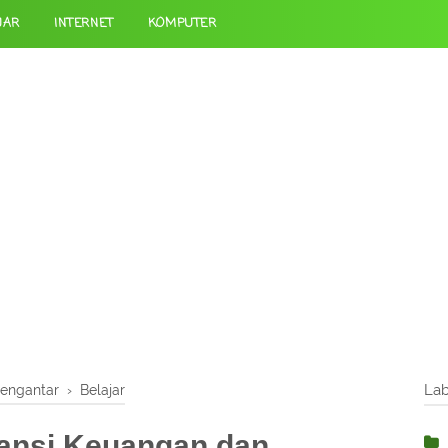
JAR
INTERNET
KOMPUTER
Pengantar
›
Belajar
Lab
ansi Keuangan dan